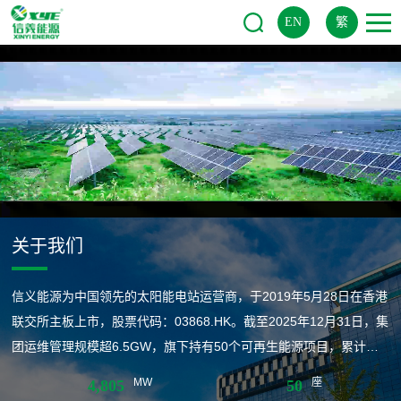
EN
繁
关于我们
信义能源为中国领先的太阳能电站运营商，于2019年5月28日在香港
联交所主板上市，股票代码：03868.HK。截至2025年12月31日，集
团运维管理规模超6.5GW，旗下持有50个可再生能源项目，累计核
准容量4,805MW，每年预期可提供约56亿度清洁电力，减排二氧化
MW
座
4,805
50
碳约460万吨，节约标准煤约170万吨。信义能源凭借丰富的管理经