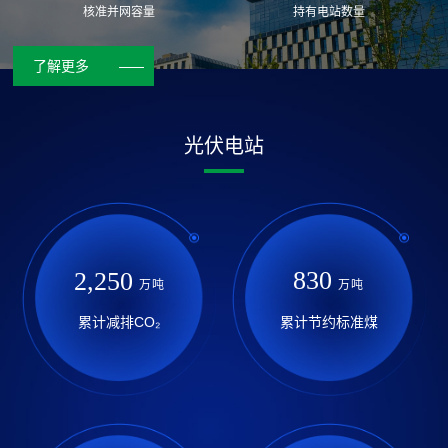
核准并网容量
持有电站数量
验、优质的资产组合、稳健的财务运营、绿色的发展模式，运营的太
阳能电站遍布华中、华东、华南等经济发达地区，位于安徽、湖北、
了解更多
河南、福建、广东、天津等地。
光伏电站
830
2,250
万吨
万吨
累计减排CO₂
累计节约标准煤