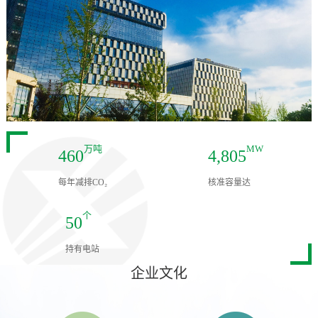
万吨
MW
460
4,805
每年减排CO₂
核准容量达
个
50
持有电站
企业文化