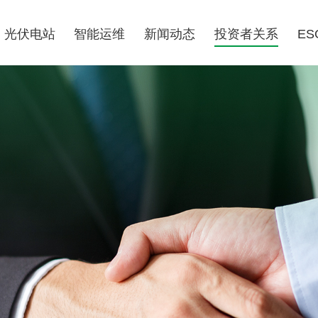
光伏电站
智能运维
新闻动态
投资者关系
ES