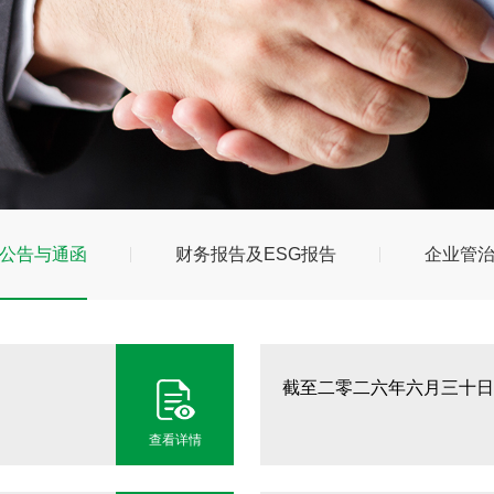
公告与通函
财务报告及ESG报告
企业管
截至二零二六年六月三十日
查看详情