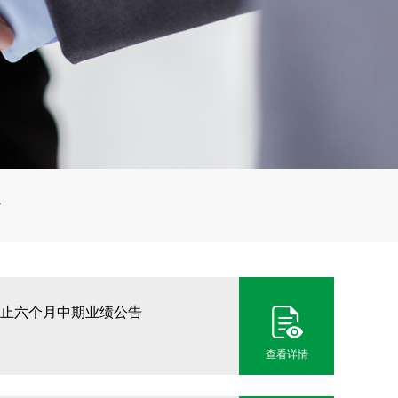
治
止六个月中期业绩公告
查看详情