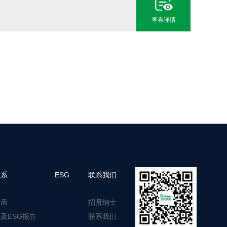
查看详情
关系
ESG
联系我们
通函
招贤纳士
及ESG报告
联系我们