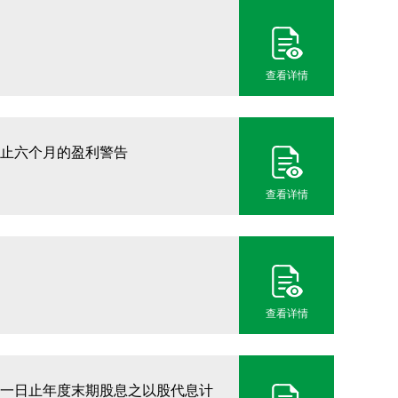
查看详情
止六个月的盈利警告
查看详情
查看详情
一日止年度末期股息之以股代息计