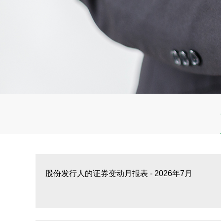
股份发行人的证券变动月报表 - 2026年7月