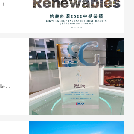
」）未
四届B