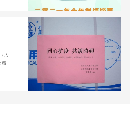
司（股
捐赠防