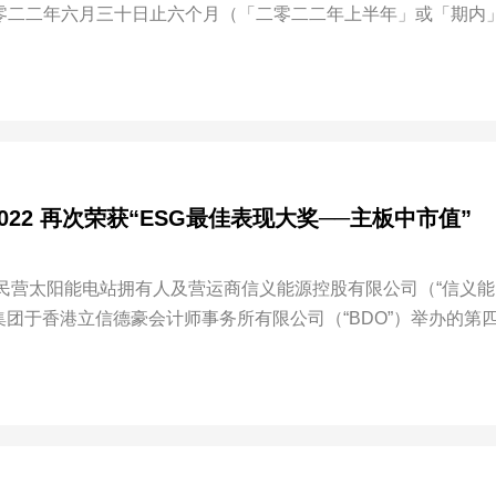
二零二二年六月三十日止六个月（「二零二二年上半年」或「期内
22 再次荣获“ESG最佳表现大奖──主板中市值”
民营太阳能电站拥有人及营运商信义能源控股有限公司（“信义能
，集团于香港立信德豪会计师事务所有限公司（“BDO”）举办的第
─主板中市值”