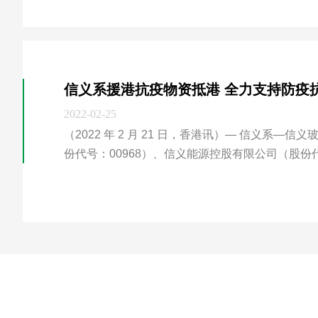
信义系援港抗疫物资抵港 全力支持防疫
2022-02-25
（2022 年 2 月 21 日，香港讯）― 信义系
份代号：00968）、信义能源控股有限公司（股份代
查看详情
疫抗疫物资支持香港新冠肺炎疫情防控工作，再次