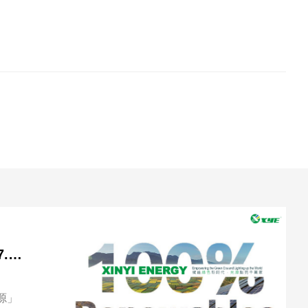
信义能源未受市场波动影响 期内收益上升13.1% 可供分派收入同比上升7.1% 中期股息每股7.7港仙
源」