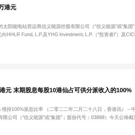
百万港元
太阳能电站营运商信义能源控股有限公司（“信义能源”或“集团”
und, L.P.及YHG Investment, L.P.（“投资者I”）及CICC
400,000股认购股份。
6百万港元 末期股息每股10港仙占可供分派收入的100%
公司（“信义能源”或“集团”；股份代号：03868）今天公佈截
度”或“年内”）之经审核综合全年业绩。