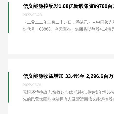
信义能源拟配发1.88亿新股集资约780
2022-03-28
（二零二二年三月二十八日，香港讯）－中国领先的
份代号：03868）今天宣布，集团将以每股4.14港元向HHLR F
查看详情
ancial Trading Limited（“投资者II”）配发188,
信义能源收益增加 33.4%至 2,296.
2022-03-01
无惧环境挑战 加快收购步伐 总装机规模按年增36% 维持100%派息比率 （二零二二年二月二十八日，香港讯）－中国领
先的民营太阳能电站拥有人及营运商信义能源控股有限
查看详情
零二一年十二月三十一日止年度（“二零二一财政年