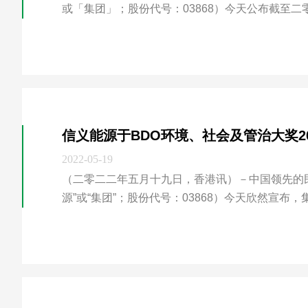
或「集团」；股份代号：03868）今天公布截至
查看详情
经审核中期业绩。
信义能源于BDO环境、社会及管治大奖20
2022-05-19
（二零二二年五月十九日，香港讯）－中国领先的
源”或“集团”；股份代号：03868）今天欣然宣布
查看详情
DO环境、社会及管治大奖获得“ESG最佳表现大奖─