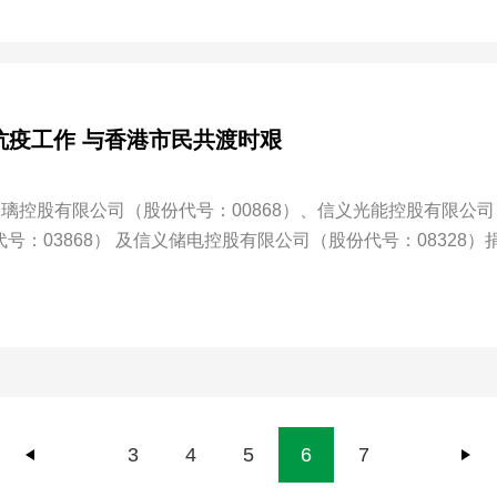
抗疫工作 与香港市民共渡时艰
—信义玻璃控股有限公司（股份代号：00868）、信义光能控股有限公
号：03868） 及信义储电控股有限公司（股份代号：08328）
以实际行动与港人同心抗疫、共渡时艰。
3
4
5
6
7