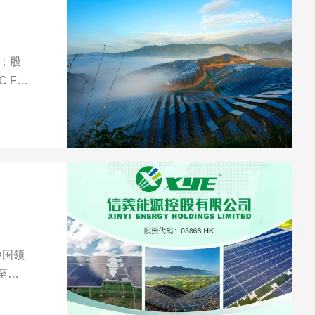
；股
 Fin
至二