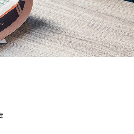
绩
企RCR 深化绿色能源全球化布局
绩